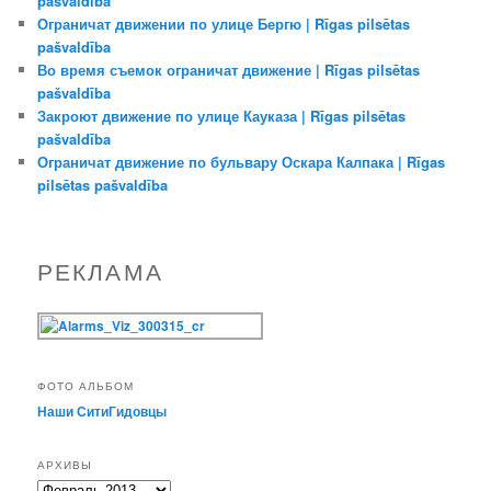
pašvaldība
Ограничат движении по улице Бергю | Rīgas pilsētas
pašvaldība
Во время съемок ограничат движение | Rīgas pilsētas
pašvaldība
Закроют движение по улице Кауказа | Rīgas pilsētas
pašvaldība
Ограничат движение по бульвару Оскара Калпака | Rīgas
pilsētas pašvaldība
РЕКЛАМА
ФОТО АЛЬБОМ
Наши СитиГидовцы
АРХИВЫ
Архивы