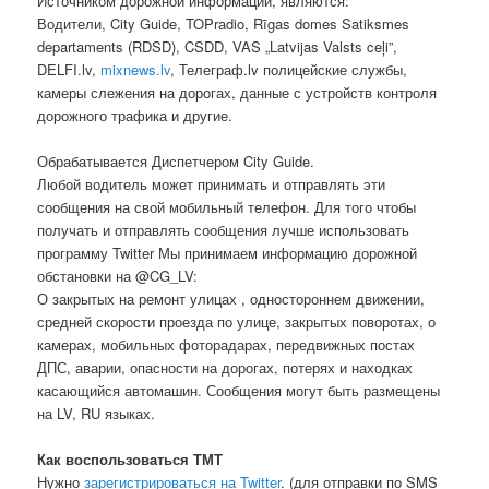
Источником дорожной информации, являются:
Водители, City Guide, TOPradio, Rīgas domes Satiksmes
departaments (RDSD), CSDD, VAS „Latvijas Valsts ceļi”,
DELFI.lv,
mixnews.lv
, Телеграф.lv полицейские службы,
камеры слежения на дорогах, данные с устройств контроля
дорожного трафика и другие.
Обрабатывается Диспетчером City Guide.
Любой водитель может принимать и отправлять эти
сообщения на свой мобильный телефон. Для того чтобы
получать и отправлять сообщения лучше использовать
программу Twitter Мы принимаем информацию дорожной
обстановки на @CG_LV:
О закрытых на ремонт улицах , одностороннем движении,
средней скорости проезда по улице, закрытых поворотах, о
камерах, мобильных фоторадарах, передвижных постах
ДПС, аварии, опасности на дорогах, потерях и находках
касающийся автомашин. Сообщения могут быть размещены
на LV, RU языках.
Как воспользоваться ТМТ
Нужно
зарегистрироваться на Twitter
. (для отправки по SMS