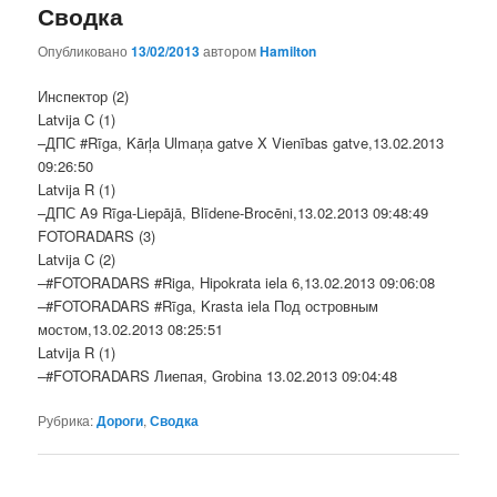
Сводка
Опубликовано
13/02/2013
автором
Hamilton
Инспектор (2)
Latvija C (1)
–ДПС #Rīga, Kārļa Ulmaņa gatve X Vienības gatve,13.02.2013
09:26:50
Latvija R (1)
–ДПС A9 Rīga-Liepājā, Blīdene-Brocēni,13.02.2013 09:48:49
FOTORADARS (3)
Latvija C (2)
–#FOTORADARS #Riga, Hipokrata iela 6,13.02.2013 09:06:08
–#FOTORADARS #Rīga, Krasta iela Под островным
мостом,13.02.2013 08:25:51
Latvija R (1)
–#FOTORADARS Лиепая, Grobina 13.02.2013 09:04:48
Рубрика:
Дороги
,
Сводка