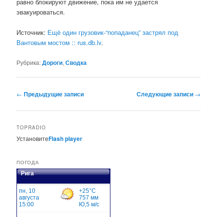
равно блокируют движение, пока им не удается
эвакуироваться.
Источник:
Ещё один грузовик-“попаданец” застрял под
Вантовым мостом :: rus.db.lv
.
Рубрика:
Дороги
,
Сводка
Навигация
←
Предыдущие записи
Следующие записи
→
по
записям
TOPRADIO
Установите
Flash player
ПОГОДА
Рига