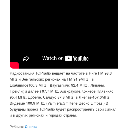
Радиостанция TOPradio вещает на частоте в Риге FM 98,3
MHz и Земгальских регионах на FM 91,9MHz , в
Екабпилсе106,3 MHz , Даугавпилс 92,4 MHz , Ливаны,
Прейли( и далее ) 97,7 MHz, Айзкраукле,Кокнесе,Плявиняс
95,4 MHz, Добеле, Салдус 87,8 MHz, в Лиепае-107,6MHz,
Видземе 100,9 MHz, (Valmiera,Smiltene,Цесис,Limbaži) В
будущем проект ТОРradio будет распространять свой сигнал
и в других регионах и городах страны.
Рубрика:
Сводка