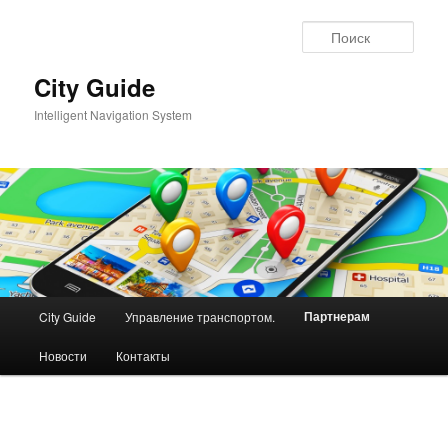
Перейти
к
Поис
основному
содержимому
City Guide
Intelligent Navigation System
Главное
Партнерам
City Guide
Управление транспортом.
меню
Новости
Контакты