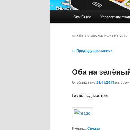
Главное
City Guide
Управление тран
меню
АРХИВ ЗА МЕСЯЦ:
НОЯБРЬ 2013
Навигация
←
Предыдущие записи
по
записям
Оба на зелёны
Опубликовано
21/11/2013
автором
Гауяс под мостом
Рубрика:
Сводка