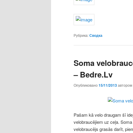
Рубрика:
Сводка
Soma velobraucēj
– Bedre.Lv
Опубликовано
15/11/2013
автором
Pašam kā velo draugam šī ideja 
velobraucējiem uz ceļa. Soma 
velobraucējs grasās darīt, pi