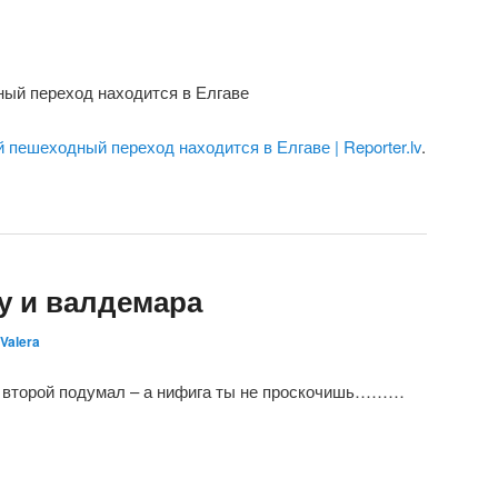
й переход находится в Елгаве
пешеходный переход находится в Елгаве | Reporter.lv
.
у и валдемара
Valera
А второй подумал – а нифига ты не проскочишь………