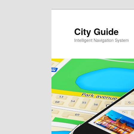
Перейти
Перейти
к
к
основному
дополнительному
City Guide
содержимому
содержимому
Intelligent Navigation System