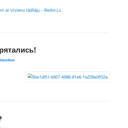
 ar virzienu rādītāju – Bedre.Lv
.
рятались!
Hamilton
?