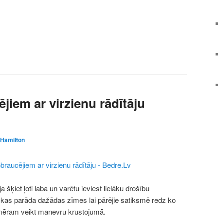
iem ar virzienu rādītāju
Hamilton
šķiet ļoti laba un varētu ieviest lielāku drošību
kas parāda dažādas zīmes lai pārējie satiksmē redz ko
emēram veikt manevru krustojumā.