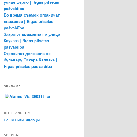
улице Бергю | Rīgas pilsētas
pašvaldība
Во время съемок ограничат
движение | Rīgas pilsētas
pašvaldība
Закроют движение по улице
Кауказа | Rīgas pilsētas
pašvaldība
Ограничат движение по
бульвару Оскара Калпака |
Rīgas pilsētas pašvaldība
РЕКЛАМА
ФОТО АЛЬБОМ
Наши СитиГидовцы
АРХИВЫ