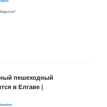
Valera
 берутся?
ный пешеходный
тся в Елгаве |
Hamilton