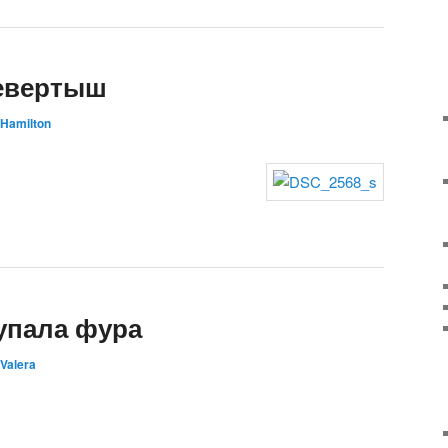
евертыш
Hamilton
упала фура
Valera