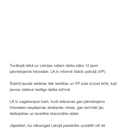
Tuvākajā laikā uz Latvijas ceļiem darbu sāks 12 jauni
pārvietojamie fotoradari, LA.lv informē Valsts policijā (VP).
Šobrīd jaunās iekārtas tiek testētas un VP sola izziņot brīdi, kad
jaunos radarus ieslēgs darba režīmā.
LA.lv sagatavojusi karti, kurā redzamas gan pārvietojamo
fotoradaru iespējamās atrašanās vietas, gan iezīmēti jau
darbojošies un iecerētie stacionārie radari.
Jāpiebilst, ka nākamgad Latvijā paredzēts uzstādīt vēl 40