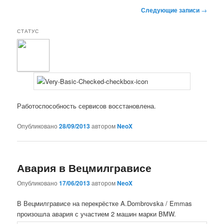
Навигация
Следующие записи
→
по
записям
СТАТУС
Работоспособность сервисов восстановлена.
Опубликовано
28/09/2013
автором
NeoX
Авария в Вецмилгрависе
Опубликовано
17/06/2013
автором
NeoX
В Вецмилгрависе на перекрёстке A.Dombrovska / Emmas
произошла авария с участием 2 машин марки BMW.