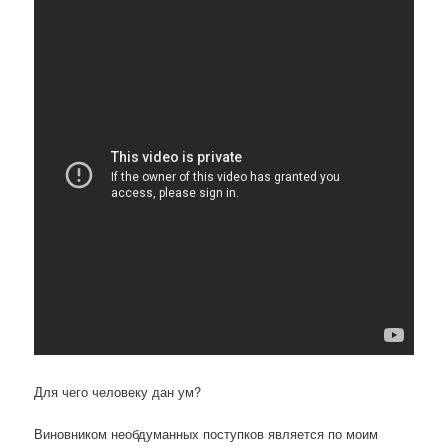
Для чего человеку дан ум?
Виновником необдуманных поступков является по моим