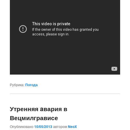
Рубрика:
Погода
Утренняя aвария в
Вецмилгрависе
Опубликовано
10/05/2013
автором
NeoX