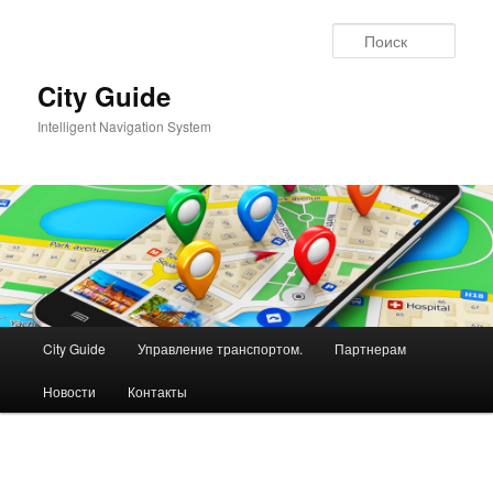
Перейти
к
Поис
основному
содержимому
City Guide
Intelligent Navigation System
Главное
City Guide
Управление транспортом.
Партнерам
меню
Новости
Контакты