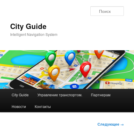
Перейти
к
Поис
основному
содержимому
City Guide
Intelligent Navigation System
Главное
City Guide
Управление транспортом.
Партнерам
меню
Новости
Контакты
Навигация
Следующее →
по