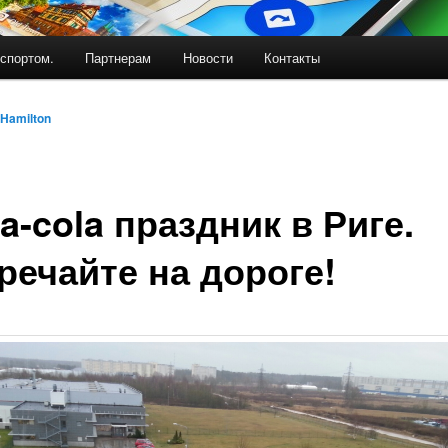
спортом.
Партнерам
Новости
Контакты
Hamilton
a-cola праздник в Риге.
речайте на дороге!