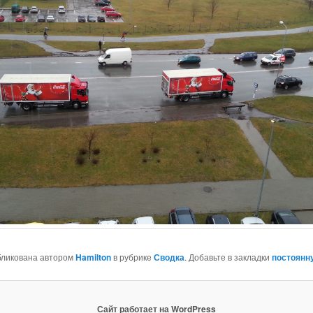
бликована автором
Hamilton
в рубрике
Сводка
. Добавьте в закладки
постоянн
Сайт работает на WordPress