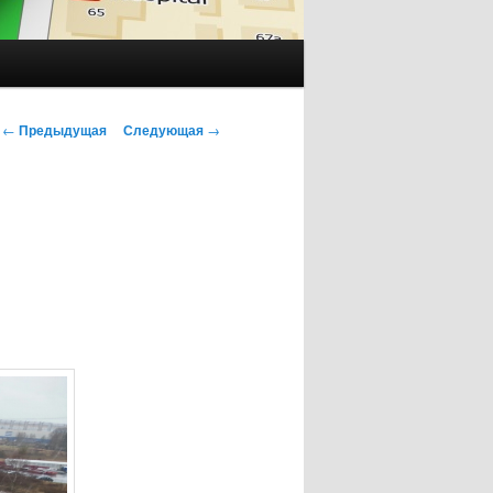
Навигация
←
Предыдущая
Следующая
→
по
записям