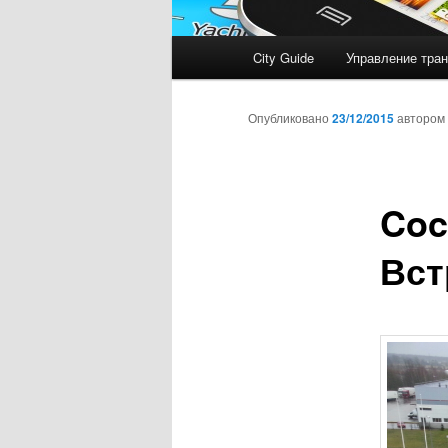
Главное
City Guide
Управление тран
меню
Опубликовано
23/12/2015
автором
Coc
Вст