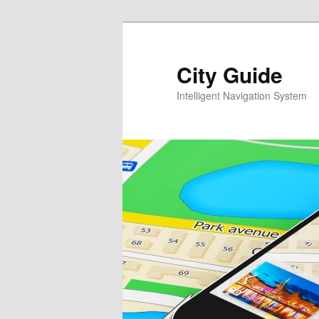
Перейти
к
основному
City Guide
содержимому
Intelligent Navigation System