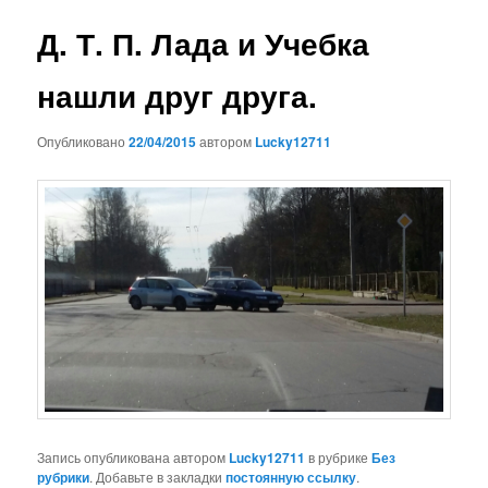
записям
Д. Т. П. Лада и Учебка
нашли друг друга.
Опубликовано
22/04/2015
автором
Lucky12711
Запись опубликована автором
Lucky12711
в рубрике
Без
рубрики
. Добавьте в закладки
постоянную ссылку
.