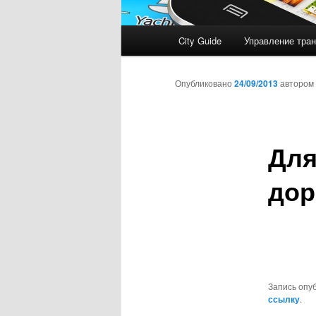
Главное
City Guide
Управление тран
меню
Опубликовано
24/09/2013
автором
Для
дор
Запись опу
ссылку
.