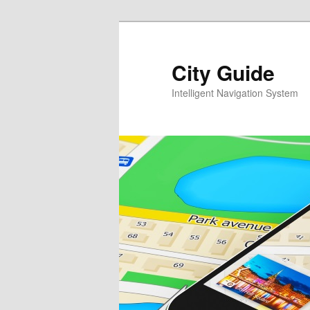
Перейти
к
основному
City Guide
содержимому
Intelligent Navigation System