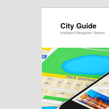
Перейти
к
основному
City Guide
содержимому
Intelligent Navigation System