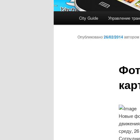
Главное
City Guide
Управление тран
меню
Опубликовано
26/02/2014
автором
Фот
кар
Новые фо
движения 
среду, 2
Сотрудни