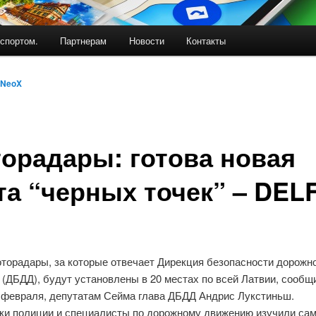
спортом.
Партнерам
Новости
Контакты
NeoX
орадары: готова новая
та “черных точек” – DELF
торадары, за которые отвечает Дирекция безопасности дорожн
(ДБДД), будут установлены в 20 местах по всей Латвии, сообщ
6 февраля, депутатам Сейма глава ДБДД Андрис Лукстиньш.
ки полиции и специалисты по дорожному движению изучили са