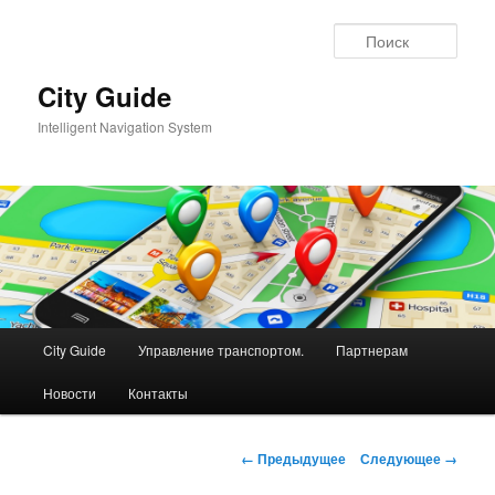
Перейти
к
Поис
основному
содержимому
City Guide
Intelligent Navigation System
Главное
City Guide
Управление транспортом.
Партнерам
меню
Новости
Контакты
Навигация
← Предыдущее
Следующее →
по