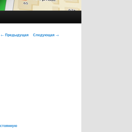
Навигация
←
Предыдущая
Следующая
→
по
записям
остоянную