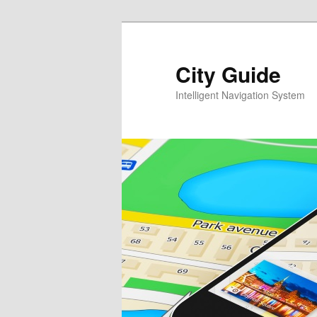
Перейти
к
основному
City Guide
содержимому
Intelligent Navigation System