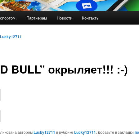
спортом.
Партнерам
Новости
Контакты
Lucky12711
D BULL” окрыляет!!! :-)
бликована автором
Lucky12711
в рубрике
Lucky12711
. Добавьте в закладки
п