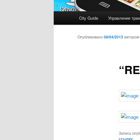
Главное
City Guide
Управление тран
меню
Опубликовано
08/04/2013
автором
“RE
Запись опу
ссылку
.