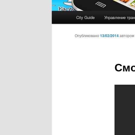
Главное
City Guide
Управление тран
меню
Опубликовано
13/02/2014
автором
Смо