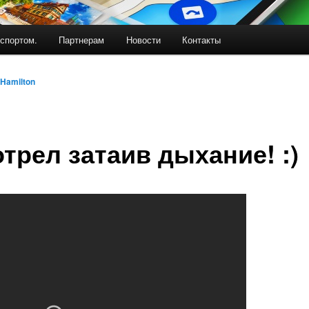
спортом.
Партнерам
Новости
Контакты
Hamilton
трел затаив дыхание! :)