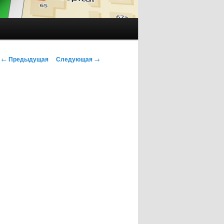
Навигация
←
Предыдущая
Следующая
→
по
записям