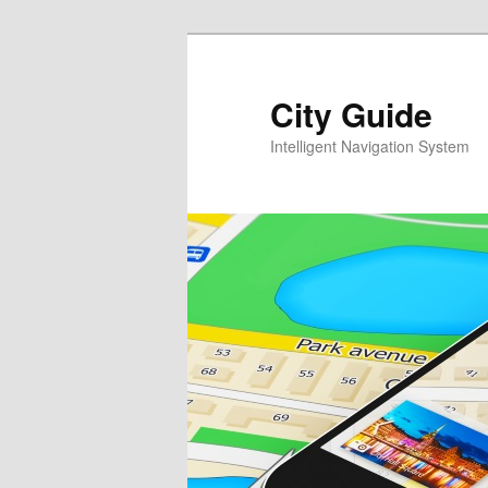
Перейти
к
основному
City Guide
содержимому
Intelligent Navigation System