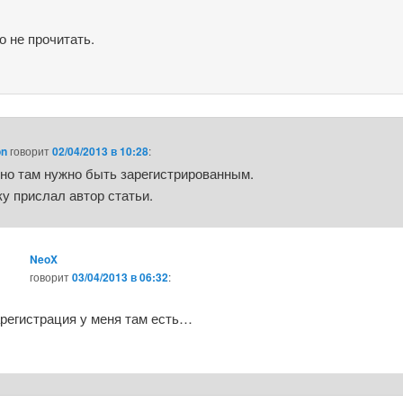
о не прочитать.
on
говорит
02/04/2013 в 10:28
:
но там нужно быть зарегистрированным.
у прислал автор статьи.
NeoX
говорит
03/04/2013 в 06:32
:
регистрация у меня там есть…