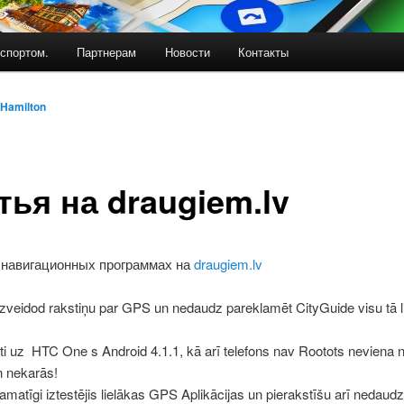
спортом.
Партнерам
Новости
Контакты
Hamilton
тья на draugiem.lv
 навигационных программах на
draugiem.lv
zveidod rakstiņu par GPS un nedaudz pareklamēt CityGuide visu tā li
i uz HTC One s Android 4.1.1, kā arī telefons nav Rootots neviena 
n nekarās!
matīgi iztestējis lielākas GPS Aplikācijas un pierakstīšu arī nedaudz