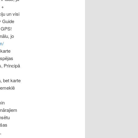
i +
ju un visi
y Guide
 + GPS!
ālu, jo
m/
 karte
espējas
s, Principā
, bet karte
 nemeklē
min
onārajiem
nsētu
ašas
,