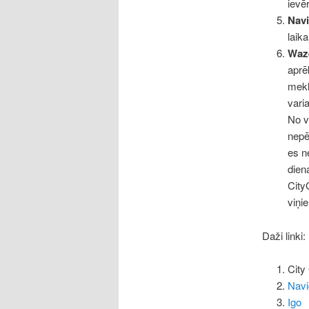
ievē
Navi
laik
Waz
aprē
mekl
varia
No v
nepē
es n
dien
City
viņi
Daži linki:
City
Nav
Igo