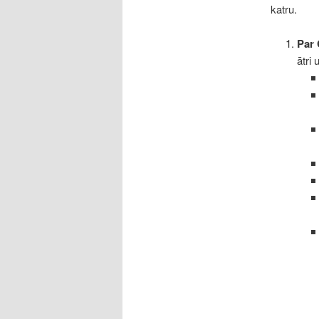
katru.
Par 
ātri 