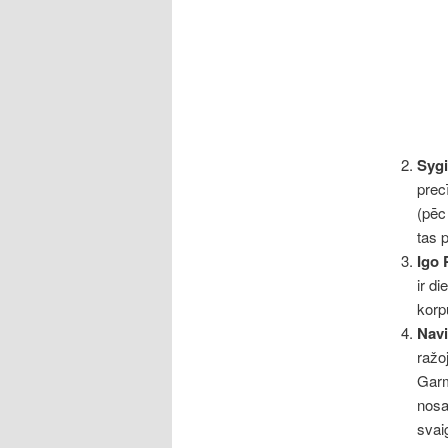
Syg
prec
(pēc
tas 
Igo 
ir d
korp
Nav
ražo
Garm
nosa
svai