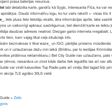
rojami prasa baterijas resursus.
tel
labi detalizēta karte, gandrīz kā Sygic, Interesanta Fīča, ka var re
a apstākļus. Daudz informatīvu logu, ko tur vairs rakstīt +- visas šīs 
e_
, liels pluss lielo lietotāju skaits, ātra informācijas aprite, labs sas
ķins un vaiksmīgi apbrauc sastrēgumus, bet diemžēl karte es teiktu ļot
ētāja daudzas adreses neatrod. Diezgan garšo interneta megabaiti. 
nts tiem, kam vajag tikai ceļa situāciajs info.
isām bezmaksas ir tikai waze_ un IGO, pārējās protams mūsdienās
rk un ir uzlaužamas dažu min laikā (Brīdinu, par to iestājas Krimināla
evēlos pirātimsa reklamēšanu.) Bet City Guide nav uzlaužams, pats 
as ņēmos, nesanāca un zinot kāds darbs tiek ieguldīts tas arī nav atb
Guide var vinēt kalusoties Top Radio pats arī vinēju Bet tagad līdz pi
em akcija 7LS agrāko 30LS vietā
 Guide +
Zello
igons