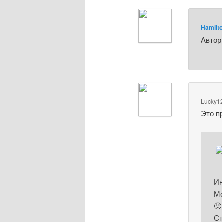
Hamilt
Автор
Lucky1
Это пр
Ин
Мо
🙂
Ст