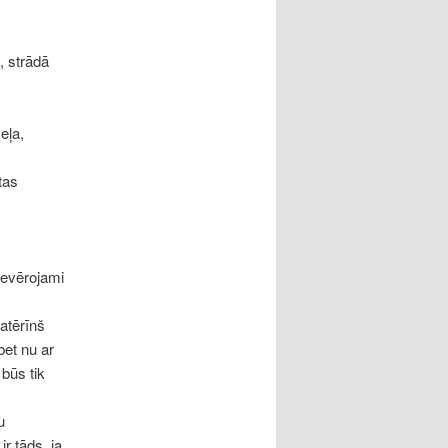
, strādā
eļa,
tas
ievērojami
patērīnš
bet nu ar
 būs tik
u
ir tāds, ja