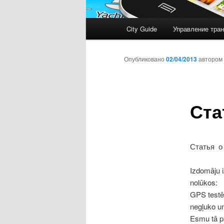
Главное
City Guide
Управление тран
меню
Опубликовано
02/04/2013
автором
Ста
Статья о
Izdomāju i
nolūkos:
GPS testēt
negļuko u
Esmu tā pa