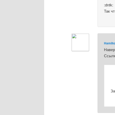
:dntk:
Так чт
Hamilt
Навер
Ссылк
За