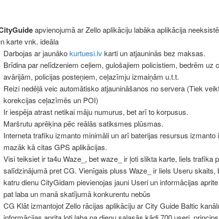
CityGuide
apvienojumā ar Zello aplikāciju labāka aplikācija neeksistē
un karte vnk. ideāla
Darbojas ar jaunāko
kurtuesi.lv
karti un atjauninās bez maksas.
Brīdina par nelīdzeniem ceļiem, gulošajiem policistiem, bedrēm uz c
avārijām, policijas posteņiem, ceļazīmju izmaiņām u.t.t.
Reizi nedēļā veic automātisko atjaunināšanos no servera (Tiek veik
korekcijas ceļazīmēs un POI)
Ir iespēja atrast netikai māju numurus, bet arī to korpusus.
Maršrutu aprēķina pēc reālās satiksmes plūsmas.
Interneta trafiku izmanto minimāli un arī baterijas resursus izmanto 
mazāk kā citas GPS aplikācijas.
Visi teiksiet ir ta4u Waze_, bet waze_ ir ļoti slikta karte, liels trafika 
salīdzinājumā pret CG. Vienīgais pluss Waze_ ir liels Useru skaits, 
katru dienu CityGidam pievienojas jauni Useri un informācijas aprite
pat laba un manā skatījumā konkurentu nebūs
CG Klāt izmantojot Zello rācijas aplikāciju ar City Guide Baltic kanāl
informācijas aprita ļoti laba pa dienu salasās kādi 700 useri, princips 