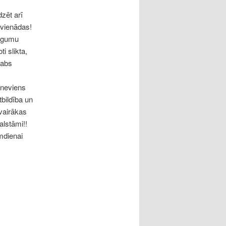
dzēt arī
4 vienādas!
trēgumu
i slikta,
Labs
 neviens
tbildība un
vairākas
alstāmi!!
rmdienai