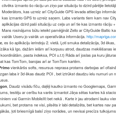
cilvēks izmanto šo rāciju un ziņo par situāciju to dzird pārējie lietotāj
Moderātors, kas uzreiz arī CityGuide GPS ievada attiecīgo informāci
kas izmanto GPS to uzreiz saņem. Labs variants tiem kam nav Cit
aplikācijas dzird paši situāciju uz ceļa un arī tie kas izmanto rāciju
Mans rosinājums būtu ieteikt pamēģināt Zello ar CityGuide Baltic kan
vairāk Useru jo vairāk un operatīvāka informācija.
http://mapriga.co
ic
, es šo aplikāciju ierindoju 2. vietā. Ļoti smuka detalizācija, 3d ēkas,
īzāka kā Igo, dažām ielām arī korpusu atrod, daudzas meklēšanas i
 koordinātām, pasta indeksa, POI u.t.t) Rāda arī joslas pa kuru jātura
pat kas TomTom, barojas arī ar TomTom kartēm.
Primo
vienkāršs softs, resursus neprasa protams darbojas arī oflainā
iezgan laba ir 3d ēkas daudz POI , bet iztrūkst daudzu ielu numuri un
usus.
igon
, Daudz visādu fīču, daļēji kautko izmanto no Googlemaps, Gar
jums, testēju ar cerību ka varēs izmantot Jāņa sētas kartes kā staci
iniem vai Garmin MobileXt bet nekā . Karte ir jau atrodami lauku vie
ukumi, bet protams ne visi, pilsēta ir labi detalizēta, bet kartes nav p
gākās, ļoti briesmīgā balsī ziņo norādes, un nevisai precīzs tulkojums