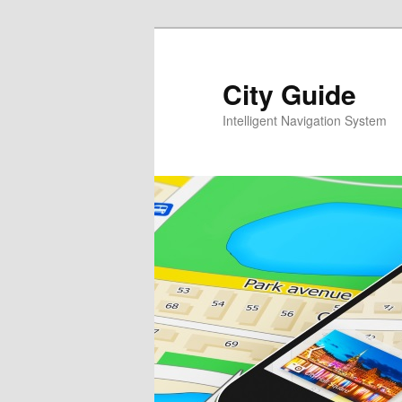
Перейти
к
основному
City Guide
содержимому
Intelligent Navigation System