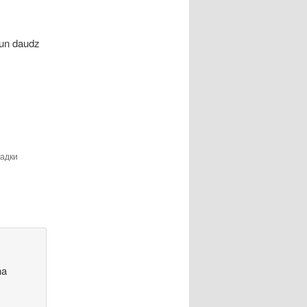
 un daudz
ладки
na