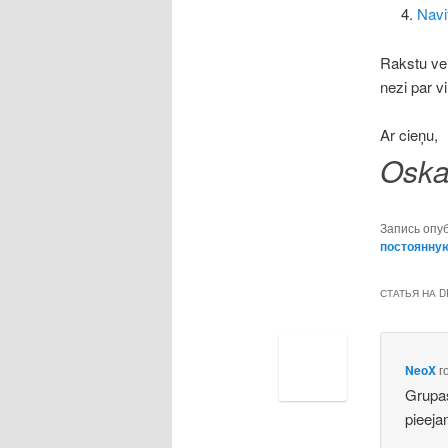
Navi
Rakstu vei
nezi par vi
Ar cieņu,
Oska
Запись опу
постоянну
СТАТЬЯ НА D
NeoX
г
Grupas
pieeja