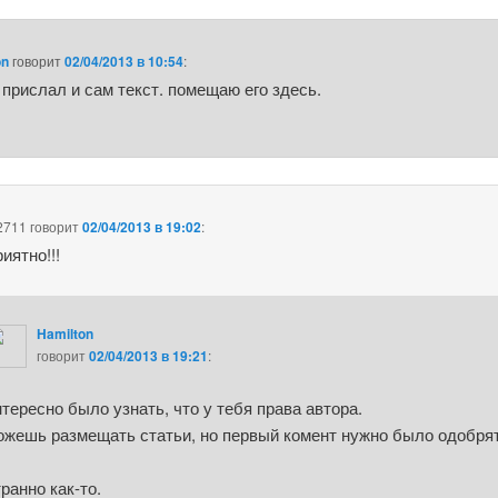
on
говорит
02/04/2013 в 10:54
:
 прислал и сам текст. помещаю его здесь.
2711
говорит
02/04/2013 в 19:02
:
иятно!!!
Hamilton
говорит
02/04/2013 в 19:21
:
тересно было узнать, что у тебя права автора.
жешь размещать статьи, но первый комент нужно было одобря
ранно как-то.