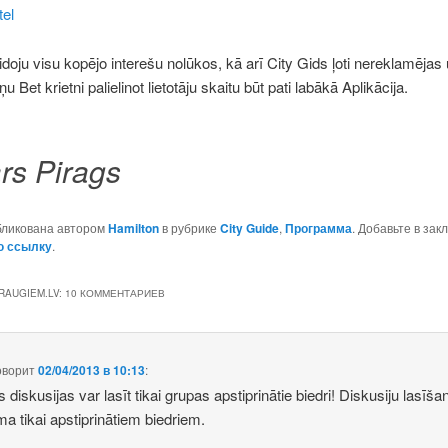
tel
doju visu kopējo interešu nolūkos, kā arī City Gids ļoti nereklamējas
ņu Bet krietni palielinot lietotāju skaitu būt pati labākā Aplikācija.
rs Pirags
бликована автором
Hamilton
в рубрике
City Guide
,
Программа
. Добавьте в зак
ю ссылку
.
RAUGIEM.LV
: 10 КОММЕНТАРИЕВ
оворит
02/04/2013 в 10:13
:
 diskusijas var lasīt tikai grupas apstiprinātie biedri! Diskusiju lasīša
ma tikai apstiprinātiem biedriem.