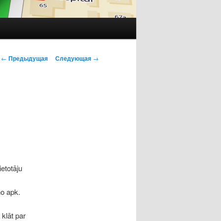
Навигация
←
Предыдущая
Следующая
→
по
записям
etotāju
no apk.
 klāt par