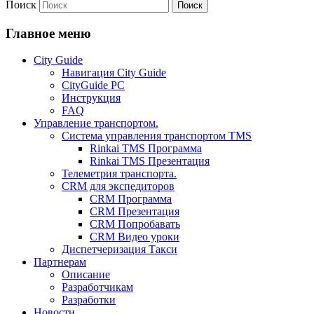
Поиск
Главное меню
City Guide
Навигация City Guide
CityGuide PC
Инструкция
FAQ
Управление транспортом.
Система управления транспортом TMS
Rinkai TMS Программа
Rinkai TMS Презентация
Телеметрия транспорта.
CRM для экспедиторов
CRM Программа
CRM Презентация
CRM Попробавать
CRM Видео уроки
Диспетчеризация Такси
Партнерам
Описание
Разработчикам
Разработки
Новости