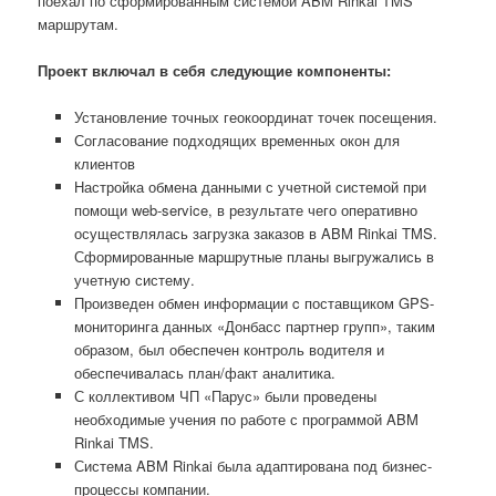
поехал по сформированным системой ABM Rinkai TMS
маршрутам.
Проект включал в себя следующие компоненты:
Установление точных геокоординат точек посещения.
Согласование подходящих временных окон для
клиентов
Настройка обмена данными с учетной системой при
помощи web-service, в результате чего оперативно
осуществлялась загрузка заказов в ABM Rinkai TMS.
Сформированные маршрутные планы выгружались в
учетную систему.
Произведен обмен информации c поставщиком GPS-
мониторинга данных «Донбасс партнер групп», таким
образом, был обеспечен контроль водителя и
обеспечивалась план/факт аналитика.
С коллективом ЧП «Парус» были проведены
необходимые учения по работе с программой ABM
Rinkai TMS.
Система ABM Rinkai была адаптирована под бизнес-
процессы компании.