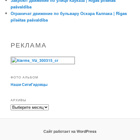
Закроют движение по улице Кауказа | Rīgas pilsētas
pašvaldība
Ограничат движение по бульвару Оскара Калпака | Rīgas
pilsētas pašvaldība
РЕКЛАМА
ФОТО АЛЬБОМ
Наши СитиГидовцы
АРХИВЫ
Архивы
Сайт работает на WordPress