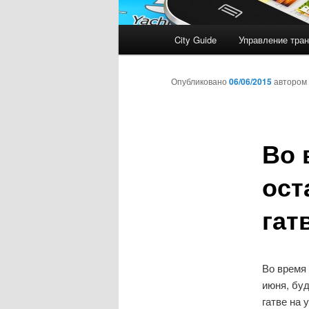
Главное
City Guide
Управление тран
меню
Опубликовано
06/06/2015
автором
Во 
ост
гат
Во время 
июня, бу
гатве на 