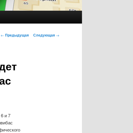
Навигация
←
Предыдущая
Следующая
→
по
записям
дет
ас
6 и 7
ивибас
афического