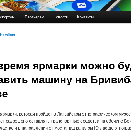
спортом.
Партнерам
Новости
Контакты
Hamilton
время ярмарки можно бу
авить машину на Бривиб
ве
ярмарки, которая пройдет в Латвийском этнографическом музее 
дет разрешено оставлять транспортные средства на обочине Бр
участке и в направлении от моста над каналом Юглас до этногр