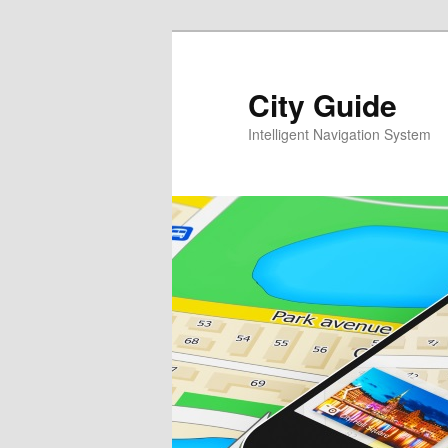
Перейти
к
основному
City Guide
содержимому
Intelligent Navigation System