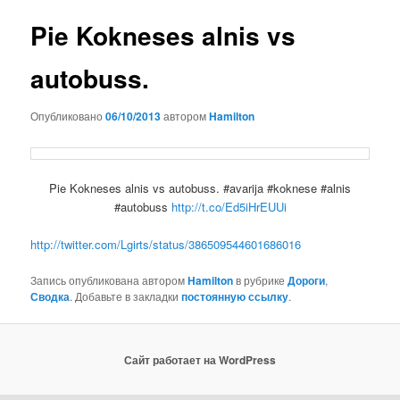
записям
Pie Kokneses alnis vs
autobuss.
Опубликовано
06/10/2013
автором
Hamilton
Pie Kokneses alnis vs autobuss. #avarija #koknese #alnis
#autobuss
http://t.co/Ed5iHrEUUi
http://twitter.com/Lgirts/status/386509544601686016
Запись опубликована автором
Hamilton
в рубрике
Дороги
,
Сводка
. Добавьте в закладки
постоянную ссылку
.
Сайт работает на WordPress